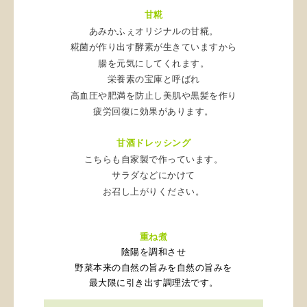
甘糀
あみかふぇオリジナルの甘糀。
糀菌が作り出す酵素が生きていますから
腸を元気にしてくれます。
栄養素の宝庫と呼ばれ
高血圧や肥満を防止し美肌や黒髪を作り
疲労回復に効果があります。
甘酒ドレッシング
こちらも自家製で作っています。
サラダなどにかけて
お召し上がりください。
重ね煮
陰陽を調和させ
野菜本来の自然の旨みを自然の旨みを
最大限に引き出す調理法です。