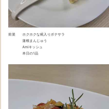
前菜 ホクホクな糀入りポテサラ
蓮根まんじゅう
Amiキッシュ
本日の1品