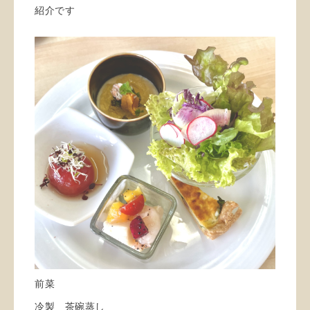
紹介です
前菜
冷製 茶碗蒸し